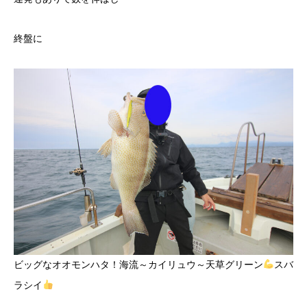
終盤に
ビッグなオオモンハタ！海流～カイリュウ～天草グリーン
スバ
ラシイ