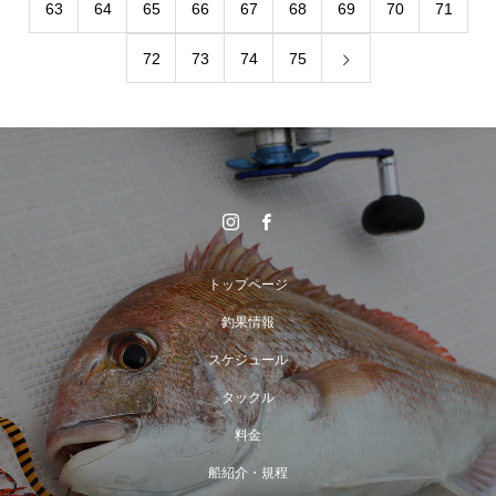
63
64
65
66
67
68
69
70
71
72
73
74
75
トップページ
釣果情報
スケジュール
タックル
料金
船紹介・規程