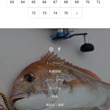
63
64
65
66
67
68
69
70
71
72
73
74
75
トップページ
釣果情報
スケジュール
タックル
料金
船紹介・規程